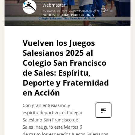
Webmaster
0
TUESDAY, 06 MAY 2025
/
PUBLISHED IN
NOTICIA EN HOME
,
PUBLICACIONES
Vuelven los Juegos
Salesianos 2025 al
Colegio San Francisco
de Sales: Espíritu,
Deporte y Fraternidad
en Acción
Con gran entusiasmo y
espíritu deportivo, el Colegio
Salesiano San Francisco de
Sales inauguró este Martes 6
de mayo los esperados Juegos Salesianos