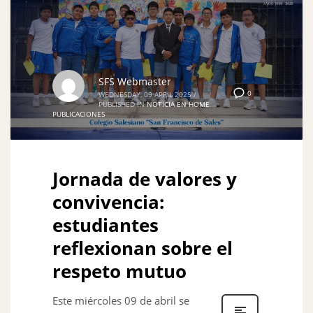
SFS Webmaster
0
WEDNESDAY, 09 APRIL 2025
/
PUBLISHED IN
NOTICIA EN HOME
,
PUBLICACIONES
Jornada de valores y
convivencia:
estudiantes
reflexionan sobre el
respeto mutuo
Este miércoles 09 de abril se