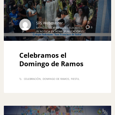
SFS Webmaster
0
MONDAY, 14 APRIL 2025
/
PUBLISHED
IN
NOTICIA EN HOME
,
PUBLICACIONES
Celebramos el
Domingo de Ramos
CELEBRACIÓN
DOMINGO DE RAMOS
FIESTA