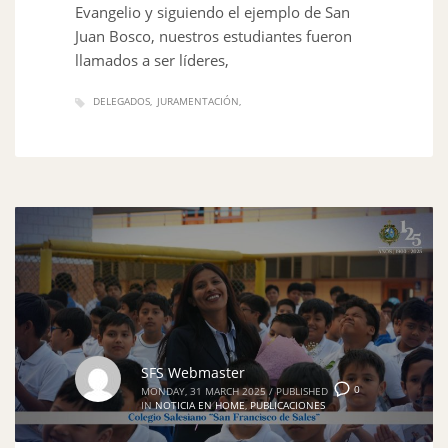
Evangelio y siguiendo el ejemplo de San
Juan Bosco, nuestros estudiantes fueron
llamados a ser líderes,
DELEGADOS
JURAMENTACIÓN
SFS Webmaster
0
MONDAY, 31 MARCH 2025
/
PUBLISHED
IN
NOTICIA EN HOME
,
PUBLICACIONES