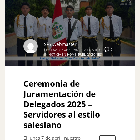
SFS Webmaster
0
MONDAY, 07 APRIL 2025
/
PUBLISHED
IN
NOTICIA EN HOME
,
PUBLICACIONES
Ceremonia de
Juramentación de
Delegados 2025 –
Servidores al estilo
salesiano
El lunes 7 de abril, nuestro